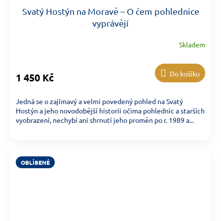
Svatý Hostýn na Moravě – O čem pohlednice
vyprávějí
Skladem
Do košíku
1 450 Kč
Jedná se o zajímavý a velmi povedený pohled na Svatý
Hostýn a jeho novodobější historii očima pohlednic a starších
vyobrazení, nechybí ani shrnutí jeho proměn po r. 1989 a...
OBLÍBENÉ