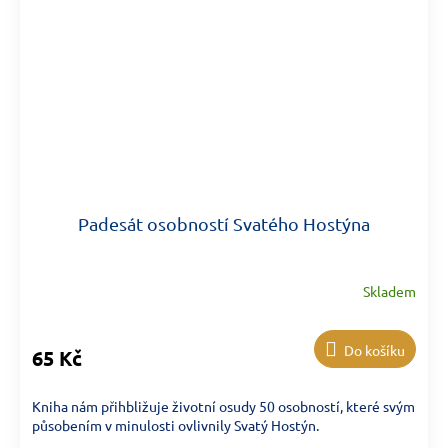
Padesát osobností Svatého Hostýna
Skladem
Do košíku
65 Kč
Kniha nám přihbližuje životní osudy 50 osobností, které svým
působením v minulosti ovlivnily Svatý Hostýn.