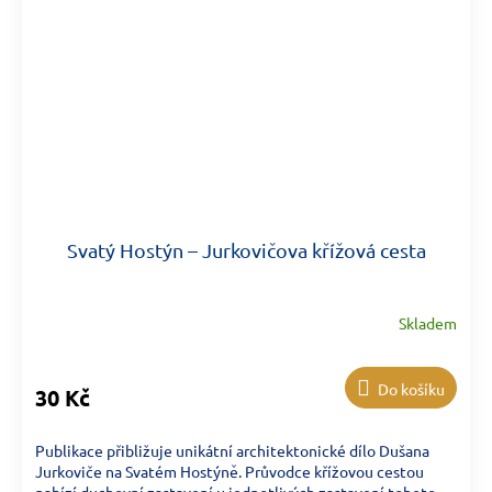
Svatý Hostýn – Jurkovičova křížová cesta
Skladem
Do košíku
30 Kč
Publikace přibližuje unikátní architektonické dílo Dušana
Jurkoviče na Svatém Hostýně. Průvodce křížovou cestou
nabízí duchovní zastavení u jednotlivých zastavení tohoto...