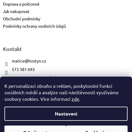
Doprava a poštovné
Jak nakupovat
Obchodní podmínky
Podmínky ochrany osobních údajů
Kontakt
matice
@
hostyn.cz
573 381 693
matice.svatohostynska/#
K personalizaci obsahu a reklam, poskytování funkcí
sociálních médií a analýze naší návštěvnosti využíváme
soubory cookies. Více informací
zde
.
Vytvořil Shoptet
Nastavení
Copyright 2026
Matice svatohostýnská
. Všechna práva