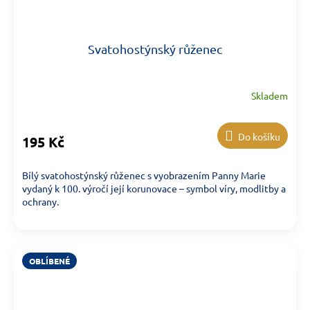
Svatohostýnský růženec
Skladem
Do košíku
195 Kč
Bílý svatohostýnský růženec s vyobrazením Panny Marie
vydaný k 100. výročí její korunovace – symbol víry, modlitby a
ochrany.
OBLÍBENÉ