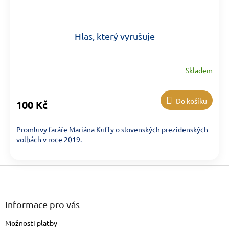
Hlas, který vyrušuje
Skladem
Do košíku
100 Kč
Promluvy faráře Mariána Kuffy o slovenských prezidenských
volbách v roce 2019.
Zápatí
Informace pro vás
Možnosti platby