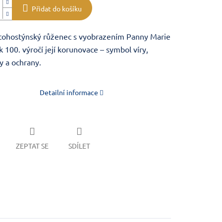
Přidat do košíku
atohostýnský růženec s vyobrazením Panny Marie
 100. výročí její korunovace – symbol víry,
y a ochrany.
Detailní informace
ZEPTAT SE
SDÍLET