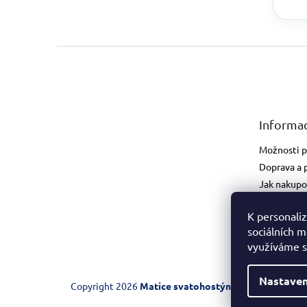
Zápatí
Informac
Možnosti p
Doprava a 
Jak nakupo
Obchodní 
K personaliz
Podmínky 
sociálních m
údajů
využíváme s
Nastaven
Copyright 2026
Matice svatohostýnská
. Všechna prá