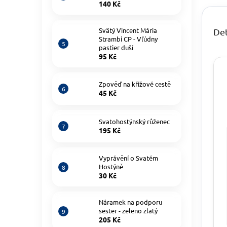
140 Kč
Svätý Vincent Mária
Det
Strambi CP - Vľúdny
pastier duší
95 Kč
Zpověď na křížové cestě
45 Kč
Svatohostýnský růženec
195 Kč
Vyprávění o Svatém
Hostýně
30 Kč
Náramek na podporu
sester - zeleno zlatý
205 Kč