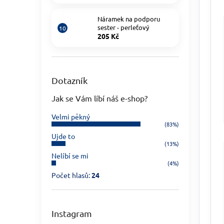
Náramek na podporu
sester - perleťový
205 Kč
Dotazník
Jak se Vám líbí náš e-shop?
Velmi pěkný
(83%)
Ujde to
(13%)
Nelíbí se mi
(4%)
Počet hlasů:
24
Instagram