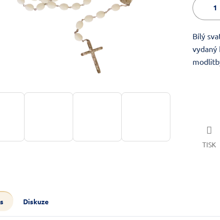
Bílý sv
vydaný k
modlitb
TISK
s
Diskuze