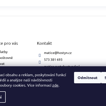
e pro vás
Kontakt
latby
matice
@
hostyn.cz
poštovné
573 381 693
vat
matice.svatohostynska/
podmínky
#
aci obsahu a reklam, poskytování funkcí
ochrany osobních
Odmítnout
édií a analýze naší návštěvnosti
oubory cookies. Více informací
zde
.
í
va vyhrazena.
Upravit nastavení cookies