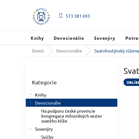
Přejít na obsah
573 381 693
Knihy
Devocionálie
Suvenýry
Potra
Domů
Devocionálie
Svatohostýnský růžen
Postranní panel
Sva
Přeskočit kategorie
Kategorie
OBLÍB
Knihy
Devocionálie
Na podporu české provincie
kongregace milosrdných sester
svatého kříže
Suvenýry
Svíčky