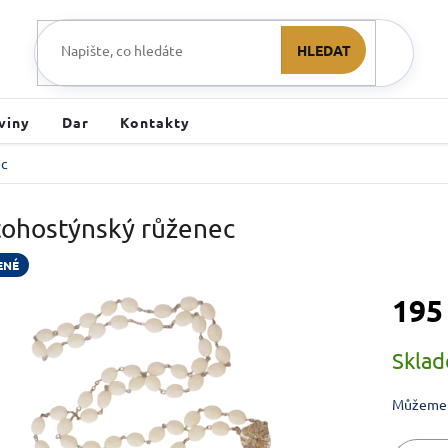
HLEDAT
viny
Dar
Kontakty
ec
tohostýnský růženec
ENÉ
195
Měrná ce
Skla
Můžeme d