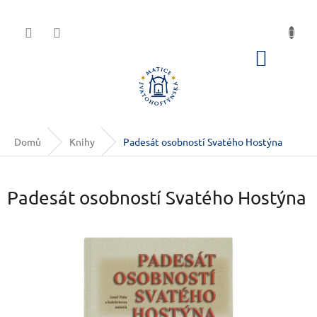
Přejít na obsah
NÁKUP
Domů
Knihy
Padesát osobností Svatého Hostýna
Padesát osobností Svatého Hostýna