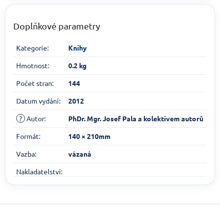
Doplňkové parametry
Kategorie
:
Knihy
Hmotnost
:
0.2 kg
Počet stran
:
144
Datum vydání
:
2012
?
Autor
:
PhDr. Mgr. Josef Pala a kolektivem autorů
Formát
:
140 × 210mm
Vazba
:
vázaná
Nakladatelství
:
Zápatí