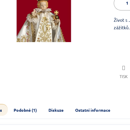
Život s
zážitků.
TISK
s
Podobné (1)
Diskuze
Ostatní informace