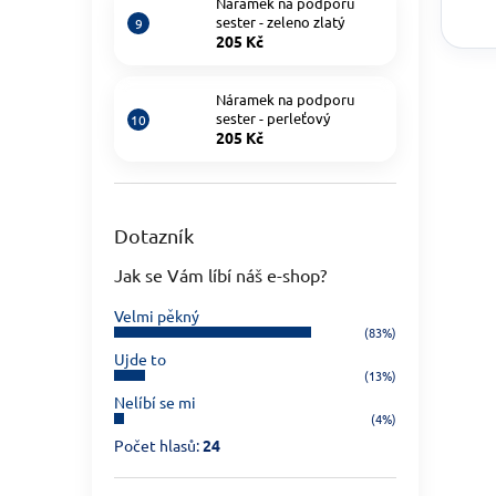
Náramek na podporu
sester - zeleno zlatý
205 Kč
Náramek na podporu
sester - perleťový
205 Kč
Dotazník
Jak se Vám líbí náš e-shop?
Velmi pěkný
(83%)
Ujde to
(13%)
Nelíbí se mi
(4%)
Počet hlasů:
24