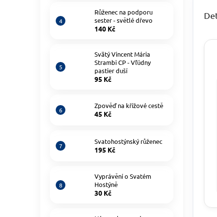
Růženec na podporu
Det
sester - světlé dřevo
140 Kč
Svätý Vincent Mária
Strambi CP - Vľúdny
pastier duší
95 Kč
Zpověď na křížové cestě
45 Kč
Svatohostýnský růženec
195 Kč
Vyprávění o Svatém
Hostýně
30 Kč