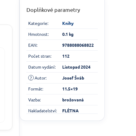
Doplňkové parametry
Kategorie
:
Knihy
Hmotnost
:
0.1 kg
EAN
:
9788088068822
Počet stran
:
112
Datum vydání
:
Listopad 2024
?
Autor
:
Josef Šváb
Formát
:
11.5×19
Vazba
:
brožovaná
Nakladatelství
:
FLÉTNA