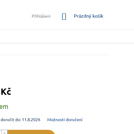
NÁKUPNÍ KOŠÍK
Prázdný košík
Přihlášení
 Kč
na:
dem
oručit do:
11.8.2026
Možnosti doručení