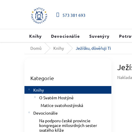
Přejít na obsah
573 381 693
Knihy
Devocionálie
Suvenýry
Potra
Domů
Knihy
Ježíšku, důvěřuji Ti
Postranní panel
Ježí
Přeskočit kategorie
Naklada
Kategorie
Knihy
O Svatém Hostýně
Matice svatohostýnská
Devocionálie
Na podporu české provincie
kongregace milosrdných sester
svatého kříže