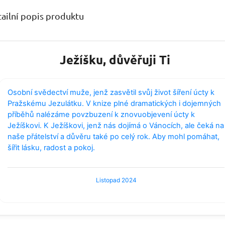
ailní popis produktu
Ježíšku, důvěřuji Ti
Osobní svědectví muže, jenž zasvětil svůj život šíření úcty k
Pražskému Jezulátku. V knize plné dramatických i dojemných
příběhů nalézáme povzbuzení k znovuobjevení úcty k
Ježíškovi. K Ježíškovi, jenž nás dojímá o Vánocích, ale čeká na
naše přátelství a důvěru také po celý rok. Aby mohl pomáhat,
šířit lásku, radost a pokoj.
Listopad 2024