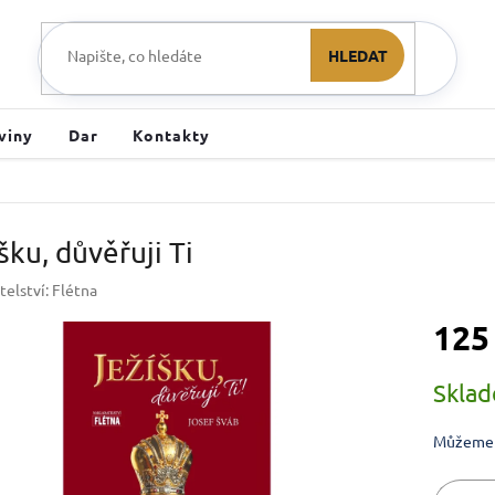
HLEDAT
viny
Dar
Kontakty
šku, důvěřuji Ti
telství:
Flétna
125
Měrná ce
Skla
Můžeme d