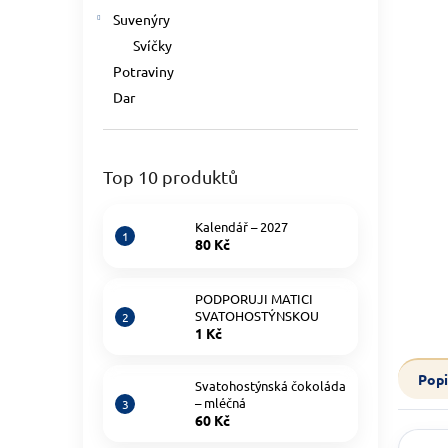
Suvenýry
Svíčky
Potraviny
Dar
Top 10 produktů
Kalendář – 2027
80 Kč
PODPORUJI MATICI
SVATOHOSTÝNSKOU
1 Kč
Popi
Svatohostýnská čokoláda
– mléčná
60 Kč