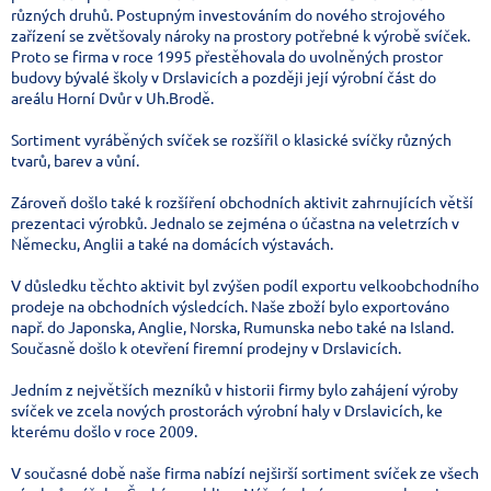
různých druhů. Postupným investováním do nového strojového
zařízení se zvětšovaly nároky na prostory potřebné k výrobě svíček.
Proto se firma v roce 1995 přestěhovala do uvolněných prostor
budovy bývalé školy v Drslavicích a později její výrobní část do
areálu Horní Dvůr v Uh.Brodě.
Sortiment vyráběných svíček se rozšířil o klasické svíčky různých
tvarů, barev a vůní.
Zároveň došlo také k rozšíření obchodních aktivit zahrnujících větší
prezentaci výrobků. Jednalo se zejména o účastna na veletrzích v
Německu, Anglii a také na domácích výstavách.
V důsledku těchto aktivit byl zvýšen podíl exportu velkoobchodního
prodeje na obchodních výsledcích. Naše zboží bylo exportováno
např. do Japonska, Anglie, Norska, Rumunska nebo také na Island.
Současně došlo k otevření firemní prodejny v Drslavicích.
Jedním z největších mezníků v historii firmy bylo zahájení výroby
svíček ve zcela nových prostorách výrobní haly v Drslavicích, ke
kterému došlo v roce 2009.
V současné době naše firma nabízí nejširší sortiment svíček ze všech