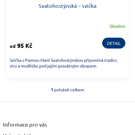
Svatohostýnská – svíčka
Skladem
DETAIL
95 Kč
od
Svíčka s Pannou Marií Svatohostýnskou připomíná tradici,
víru a modlitbu pod jejím posvátným obrazem.
1
položek celkem
Ovládací prvky výpisu
Zápatí
Informace pro vás