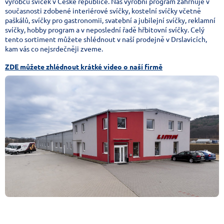
výrobců svíček v České republice. Náš výrobní program zahrnuje v
současnosti zdobené interiérové svíčky, kostelní svíčky včetně
paškálů, svíčky pro gastronomii, svatební a jubilejní svíčky, reklamní
svíčky, hobby program a v neposlední řadě hřbitovní svíčky. Celý
tento sortiment můžete shlédnout v naší prodejně v Drslavicích,
kam vás co nejsrdečněji zveme.
ZDE můžete zhlédnout krátké video o naší firmě
Řazení produktů