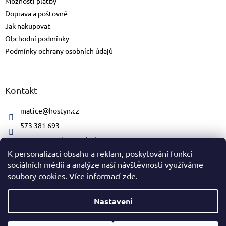
Možnosti platby
Doprava a poštovné
Jak nakupovat
Obchodní podmínky
Podmínky ochrany osobních údajů
Kontakt
matice
@
hostyn.cz
573 381 693
matice.svatohostynska/#
K personalizaci obsahu a reklam, poskytování funkcí
sociálních médií a analýze naší návštěvnosti využíváme
soubory cookies. Více informací
zde
.
Vytvořil Shoptet
Nastavení
Copyright 2026
Matice svatohostýnská
. Všechna práva