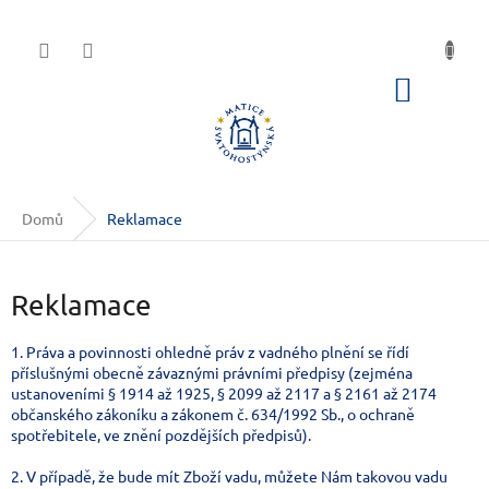
Přejít na obsah
NÁKUP
Domů
Reklamace
Reklamace
1. Práva a povinnosti ohledně práv z vadného plnění se řídí
příslušnými obecně závaznými právními předpisy (zejména
ustanoveními § 1914 až 1925, § 2099 až 2117 a § 2161 až 2174
občanského zákoníku a zákonem č. 634/1992 Sb., o ochraně
spotřebitele, ve znění pozdějších předpisů).
2. V případě, že bude mít Zboží vadu, můžete Nám takovou vadu