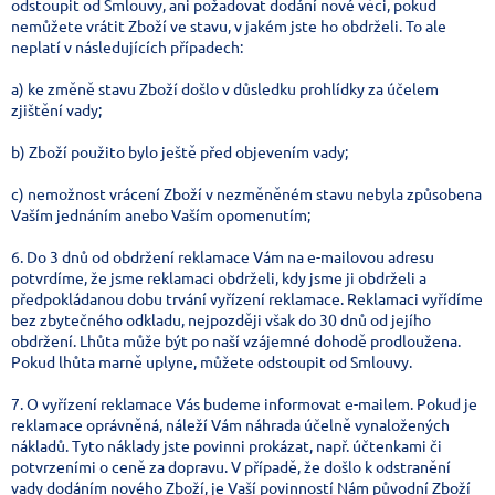
odstoupit od Smlouvy, ani požadovat dodání nové věci, pokud
nemůžete vrátit Zboží ve stavu, v jakém jste ho obdrželi. To ale
neplatí v následujících případech:
a) ke změně stavu Zboží došlo v důsledku prohlídky za účelem
zjištění vady;
b) Zboží použito bylo ještě před objevením vady;
c) nemožnost vrácení Zboží v nezměněném stavu nebyla způsobena
Vaším jednáním anebo Vaším opomenutím;
6. Do 3 dnů od obdržení reklamace Vám na e-mailovou adresu
potvrdíme, že jsme reklamaci obdrželi, kdy jsme ji obdrželi a
předpokládanou dobu trvání vyřízení reklamace. Reklamaci vyřídíme
bez zbytečného odkladu, nejpozději však do 30 dnů od jejího
obdržení. Lhůta může být po naší vzájemné dohodě prodloužena.
Pokud lhůta marně uplyne, můžete odstoupit od Smlouvy.
7. O vyřízení reklamace Vás budeme informovat e-mailem. Pokud je
reklamace oprávněná, náleží Vám náhrada účelně vynaložených
nákladů. Tyto náklady jste povinni prokázat, např. účtenkami či
potvrzeními o ceně za dopravu. V případě, že došlo k odstranění
vady dodáním nového Zboží, je Vaší povinností Nám původní Zboží