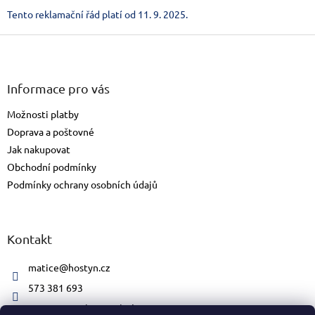
Tento reklamační řád platí od 11. 9. 2025.
Zápatí
Informace pro vás
Možnosti platby
Doprava a poštovné
Jak nakupovat
Obchodní podmínky
Podmínky ochrany osobních údajů
Kontakt
matice
@
hostyn.cz
573 381 693
matice.svatohostynska/#