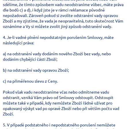
sdělíme, že tímto způsobem vadu neodstraníme vůbec, máte práva
dle bodů c) a d), i když jste je v rámci reklamace původně
nepožadovali. Zároveň pokud si zvolíte odstranění vady opravou
Zboží a my zjistíme, že vada je neopravitelná, tuto skutečnost Vám
oznámíme a Vy si můžete zvolit jiný způsob odstranění vady.
4. Je-li vadné plnění nepodstatným porušením Smlouvy, máte
následující práva:
a) na odstranění vady dodáním nového Zboží bez vady, nebo
dodáním chybějící části Zboží;
b) na odstranění vady opravou Zboží;
c) na přiměřenou slevu z Ceny.
Pokud však vadu neodstraníme včas nebo odmítneme vadu
odstranit, vzniká Vám právo od Smlouvy odstoupit. Odstoupit
můžete také v případě, kdy nemůžete Zboží řádně užívat pro
opakovaný výskyt vad po opravě Zboží nebo při větším počtu vad
Zboží.
5. V případě podstatného i nepodstatného porušení nemůžete