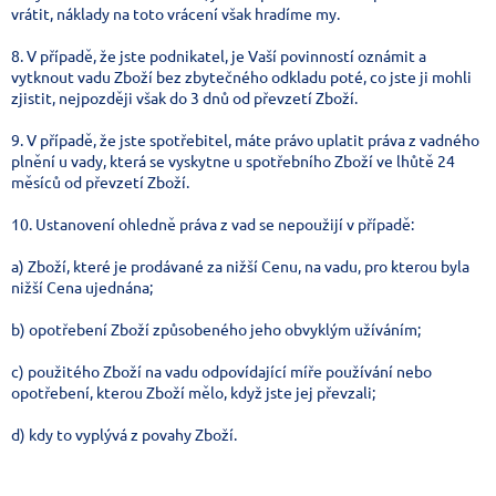
vrátit, náklady na toto vrácení však hradíme my.
8. V případě, že jste podnikatel, je Vaší povinností oznámit a
vytknout vadu Zboží bez zbytečného odkladu poté, co jste ji mohli
zjistit, nejpozději však do 3 dnů od převzetí Zboží.
9. V případě, že jste spotřebitel, máte právo uplatit práva z vadného
plnění u vady, která se vyskytne u spotřebního Zboží ve lhůtě 24
měsíců od převzetí Zboží.
10. Ustanovení ohledně práva z vad se nepoužijí v případě:
a) Zboží, které je prodávané za nižší Cenu, na vadu, pro kterou byla
nižší Cena ujednána;
b) opotřebení Zboží způsobeného jeho obvyklým užíváním;
c) použitého Zboží na vadu odpovídající míře používání nebo
opotřebení, kterou Zboží mělo, když jste jej převzali;
d) kdy to vyplývá z povahy Zboží.