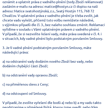
oznámit a uplatnit práva z vadného plnění (tedy Zboží reklamovat)
zasláním e-mailu na adresu: matice@hostyn.cz či dopisu na naši
adresu: Matice svatohostýnská, z.s., Svatý Hostýn 115, 768 72
Chvalčov. V uplatnění práva z vadného plnění je třeba zvolit, jak
chcete vadu vyřešit, přičemž tuto volbu nemůžete následně,
s výjimkou případů dle čl. 3., bez našeho souhlasu změnit. Reklamaci
vyřídíme v souladu s Vámi uplatněným právem z vadného plnění.
V případě, že si nezvolíte řešení vady, máte práva uvedená v čl. 4. i
v situacích, kdy vadné plnění bylo podstatným porušením Smlouvy.
3. Je-li vadné plnění podstatným porušením Smlouvy, máte
následující práva:
a) na odstranění vady dodáním nového Zboží bez vady, nebo
dodáním chybějící části Zboží;
b) na odstranění vady opravou Zboží;
c) na přiměřenou slevu z Ceny;
d) na odstoupení od Smlouvy.
V případě, že zvolíte vyřešení dle bodů a) nebo b) a my vadu takto
neodstraníme v přiměřené lhůtě, kterou jsme uvedli, nebo Vám